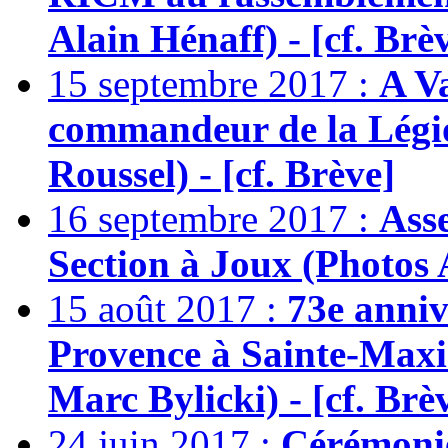
Alain Hénaff) - [cf. Brè
15 septembre 2017 :
A V
commandeur de la Légi
Roussel) - [cf. Brève]
16 septembre 2017 :
Asse
Section à Joux (Photos A
15 août 2017 :
73e anni
Provence à Sainte-Maxim
Marc Bylicki) - [cf. Brè
24 juin 2017 :
Cérémoni